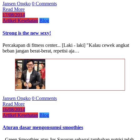
Jansen Ongko
0 Comments
Read More
17/08/2014
Artikel Kesehatan
Blog
Strong is the new sexy!
Percakapan di fitness center... [Laki - laki] "Kalau cewek angkat
beban jangan berat-berat, repetisi aja…
Jansen Ongko
0 Comments
Read More
16/08/2014
Artikel Kesehatan
Blog
Aturan dasar mengonsumsi smoothies
Green Smoothies atau Jus Sayuran sebagai tambahan nutrisi telah