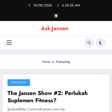
Skip
10/08/2026
4:35:55 AM
to
content
Ask-Jansen
Home
Podcasting
PODCASTING
18/01/2015
The Jansen Show #2: Perlukah
Suplemen Fitness?
[podcast]http://www.ask-jansen.com/wp-