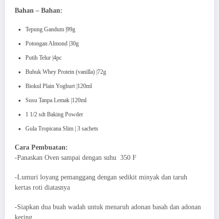
Bahan – Bahan:
Tepung Gandum |99g
Potongan Almond |30g
Putih Telur |4pc
Bubuk Whey Protein (vanilla) |72g
Biokul Plain Yoghurt |120ml
Susu Tanpa Lemak |120ml
1 1/2 sdt Baking Powder
Gula Tropicana Slim | 3 sachets
Cara Pembuatan:
-Panaskan Oven sampai dengan suhu 350 F
-Lumuri loyang pemanggang dengan sedikit minyak dan taruh
kertas roti diatasnya
-Siapkan dua buah wadah untuk menaruh adonan basah dan adonan
kering