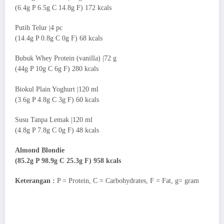
(6.4g P 6.5g C 14.8g F) 172 kcals
Putih Telur |4 pc
(14.4g P 0.8g C 0g F) 68 kcals
Bubuk Whey Protein (vanilla) |72 g
(44g P 10g C 6g F) 280 kcals
Biokul Plain Yoghurt |120 ml
(3.6g P 4.8g C 3g F) 60 kcals
Susu Tanpa Lemak |120 ml
(4.8g P 7.8g C 0g F) 48 kcals
Almond Blondie
(85.2g P 98.9g C 25.3g F) 958 kcals
Keterangan :
P = Protein, C = Carbohydrates, F = Fat, g= gram