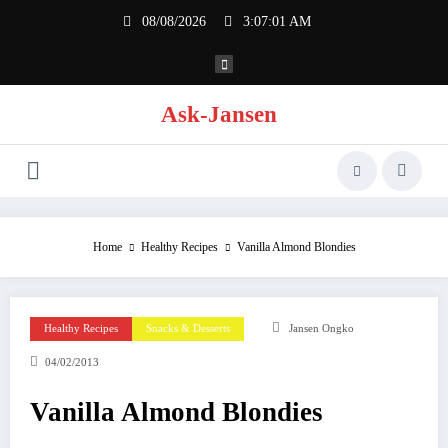
Skip
08/08/2026
3:07:02 AM
to
content
Ask-Jansen
Home
Healthy Recipes
Vanilla Almond Blondies
Healthy Recipes
Snacks & Desserts
Jansen Ongko
04/02/2013
Vanilla Almond Blondies