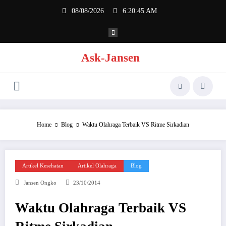
Skip
08/08/2026
6:20:45 AM
to
content
Ask-Jansen
Home
Blog
Waktu Olahraga Terbaik VS Ritme Sirkadian
Artikel Kesehatan
Artikel Olahraga
Blog
Jansen Ongko
23/10/2014
Waktu Olahraga Terbaik VS