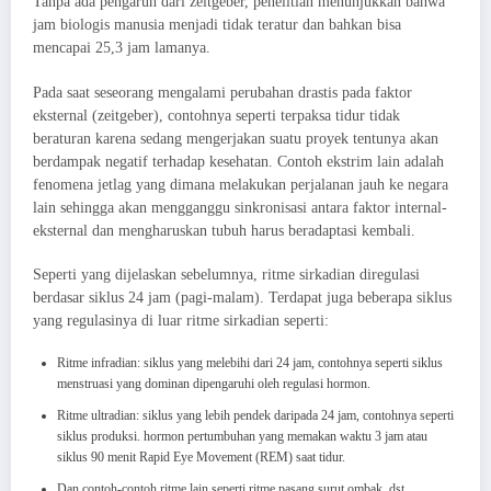
Tanpa ada pengaruh dari zeitgeber, penelitian menunjukkan bahwa
jam biologis manusia menjadi tidak teratur dan bahkan bisa
mencapai 25,3 jam lamanya.
Pada saat seseorang mengalami perubahan drastis pada faktor
eksternal (zeitgeber), contohnya seperti terpaksa tidur tidak
beraturan karena sedang mengerjakan suatu proyek tentunya akan
berdampak negatif terhadap kesehatan. Contoh ekstrim lain adalah
fenomena jetlag yang dimana melakukan perjalanan jauh ke negara
lain sehingga akan mengganggu sinkronisasi antara faktor internal-
eksternal dan mengharuskan tubuh harus beradaptasi kembali.
Seperti yang dijelaskan sebelumnya, ritme sirkadian diregulasi
berdasar siklus 24 jam (pagi-malam). Terdapat juga beberapa siklus
yang regulasinya di luar ritme sirkadian seperti:
Ritme infradian: siklus yang melebihi dari 24 jam, contohnya seperti siklus
menstruasi yang dominan dipengaruhi oleh regulasi hormon.
Ritme ultradian: siklus yang lebih pendek daripada 24 jam, contohnya seperti
siklus produksi. hormon pertumbuhan yang memakan waktu 3 jam atau
siklus 90 menit Rapid Eye Movement (REM) saat tidur.
Dan contoh-contoh ritme lain seperti ritme pasang surut ombak, dst.