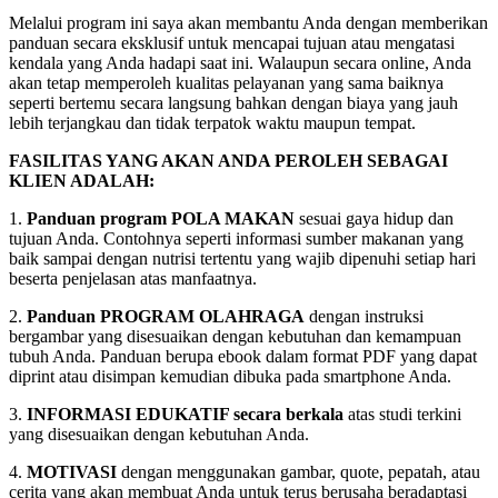
Melalui program ini saya akan membantu Anda dengan memberikan
panduan secara eksklusif untuk mencapai tujuan atau mengatasi
kendala yang Anda hadapi saat ini. Walaupun secara online, Anda
akan tetap memperoleh kualitas pelayanan yang sama baiknya
seperti bertemu secara langsung bahkan dengan biaya yang jauh
lebih terjangkau dan tidak terpatok waktu maupun tempat.
FASILITAS YANG AKAN ANDA PEROLEH SEBAGAI
KLIEN ADALAH:
1.
Panduan program POLA MAKAN
sesuai gaya hidup dan
tujuan Anda. Contohnya seperti informasi sumber makanan yang
baik sampai dengan nutrisi tertentu yang wajib dipenuhi setiap hari
beserta penjelasan atas manfaatnya.
2.
Panduan PROGRAM OLAHRAGA
dengan instruksi
bergambar yang disesuaikan dengan kebutuhan dan kemampuan
tubuh Anda. Panduan berupa ebook dalam format PDF yang dapat
diprint atau disimpan kemudian dibuka pada smartphone Anda.
3.
INFORMASI EDUKATIF secara berkala
atas studi terkini
yang disesuaikan dengan kebutuhan Anda.
4.
MOTIVASI
dengan menggunakan gambar, quote, pepatah, atau
cerita yang akan membuat Anda untuk terus berusaha beradaptasi