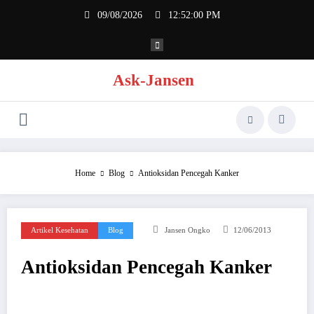
Skip
09/08/2026
12:52:00 PM
to
content
Ask-Jansen
Home
Blog
Antioksidan Pencegah Kanker
Artikel Kesehatan
Blog
Jansen Ongko
12/06/2013
Antioksidan Pencegah Kanker