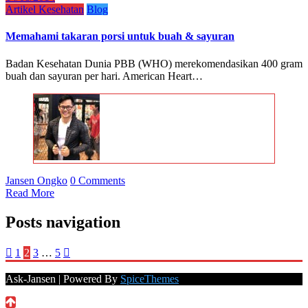
Artikel Kesehatan
Blog
Memahami takaran porsi untuk buah & sayuran
Badan Kesehatan Dunia PBB (WHO) merekomendasikan 400 gram
buah dan sayuran per hari. American Heart…
Jansen Ongko
0 Comments
Read More
Posts navigation
1
2
3
…
5
Ask-Jansen | Powered By
SpiceThemes